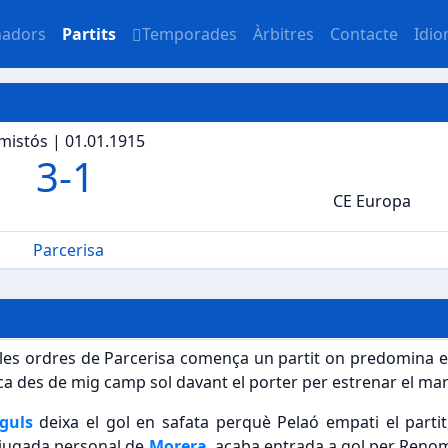
nadors
Partits
Temporades
Àrbitres
Contacte
Idi
mistós | 01.01.1915
3
-
1
CE Europa
Parcerisa
a les ordres de Parcerisa comença un partit on predomina 
ca des de mig camp sol davant el porter per estrenar el ma
íguls
deixa el gol en safata perquè Pelaó empati el part
 jugada personal de
Morera
, acaba entrada a gol per Renom 