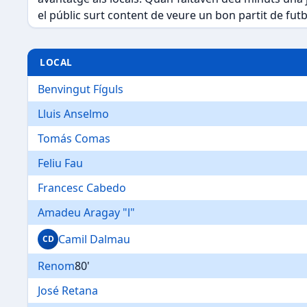
el públic surt content de veure un bon partit de futb
LOCAL
Benvingut Fíguls
Lluis Anselmo
Tomás Comas
Feliu Fau
Francesc Cabedo
Amadeu Aragay "l"
Camil Dalmau
CD
Renom
80'
José Retana