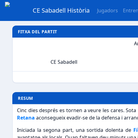
CE Sabadell Història
Jugadors
Entre
FITXA DEL PARTIT
A
CE Sabadell
RESUM
Cinc dies després es tornen a veure les cares. Sot
Retana
aconsegueix evadir-se de la defensa i arran
Iniciada la segona part, una sortida dolenta de
F
avantatge als locals. Quan faltaven deu minuts una