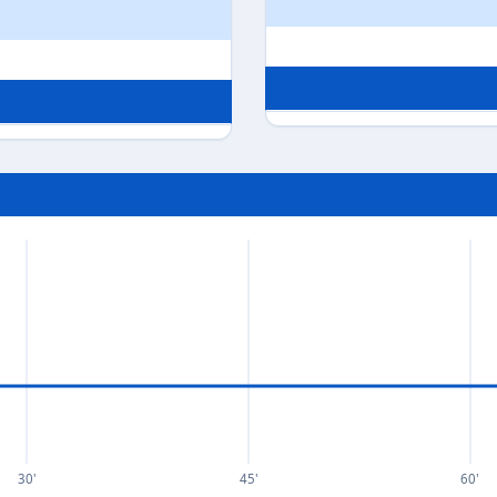
30'
45'
60'