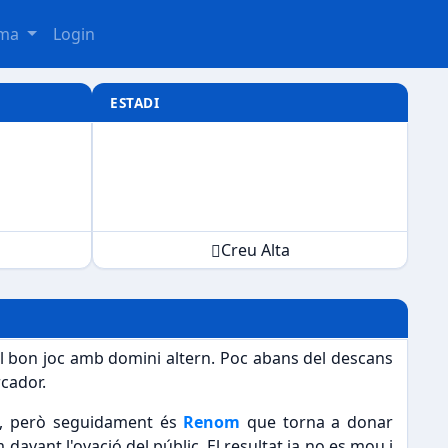
oma
Login
ESTADI
Creu Alta
el bon joc amb domini altern. Poc abans del descans
rcador.
it, però seguidament és
Renom
que torna a donar
davant l'ovació del públic. El resultat ja no es mou i