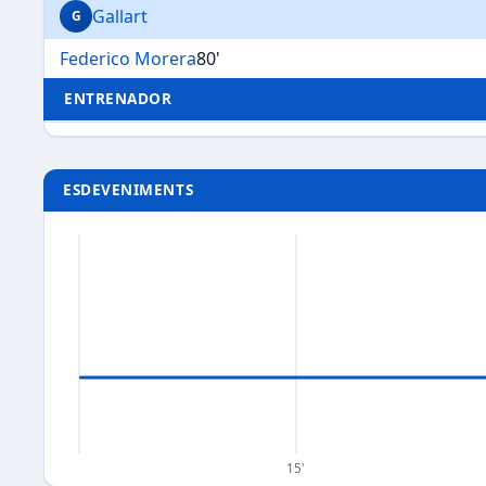
Gallart
G
Federico Morera
80'
ENTRENADOR
ESDEVENIMENTS
15'