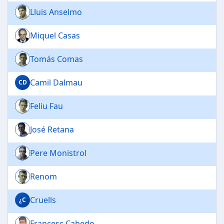
Lluis Anselmo
Miquel Casas
Tomás Comas
Camil Dalmau
CD
Feliu Fau
José Retana
Pere Monistrol
Renom
Cruells
¿C
Francesc Cabedo