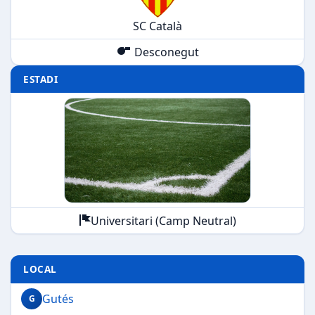
SC Català
Desconegut
ESTADI
Universitari (Camp Neutral)
LOCAL
Gutés
G