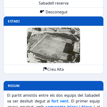
Sabadell reserva
Desconegut
ESTADI
Creu Alta
RESUM
El partit amistós entre els dos equips del Sabadell
va ser deslluït degut al
fort vent
. El primer equip
anava equipat amb
samarreta blanc-i-blava
i el