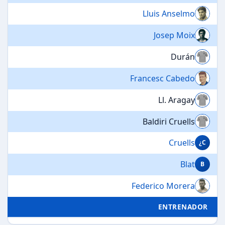
Lluis Anselmo
Josep Moix
Durán
Francesc Cabedo
Ll. Aragay
Baldiri Cruells
Cruells
¿C
Blat
B
Federico Morera
ENTRENADOR