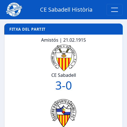
CE Sabadell Història
FITXA DEL PARTIT
Amistós | 21.02.1915
CE Sabadell
3
-
0