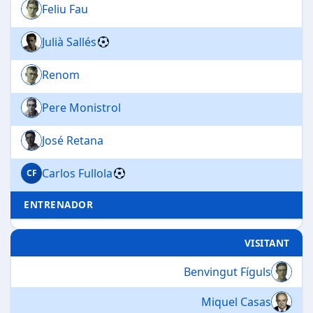
Feliu Fau
Julià Sallés
Renom
Pere Monistrol
José Retana
Carlos Fullola
CF
ENTRENADOR
VISITANT
Benvingut Fíguls
Miquel Casas