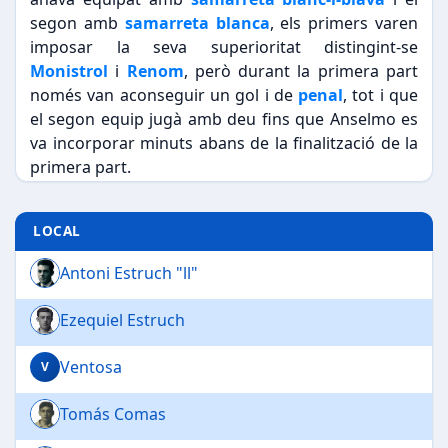
segon amb
samarreta blanca
, els primers varen
imposar la seva superioritat distingint-se
Monistrol
i
Renom
, però durant la primera part
només van aconseguir un gol i de
penal
, tot i que
el segon equip jugà amb deu fins que Anselmo es
va incorporar minuts abans de la finalització de la
primera part.
La segona part va ser més igualada, encara els
blanc-i-blaus farien dos gols més mitjançant
LOCAL
Fullola
i
Sellés
. En aquest partit Baldiri Cruells fa el
Antoni Estruch "ll"
seu debut amb el segon equip del Sabadell,
realitzant un gran partit.
Ezequiel Estruch
Ventosa
V
Tomás Comas