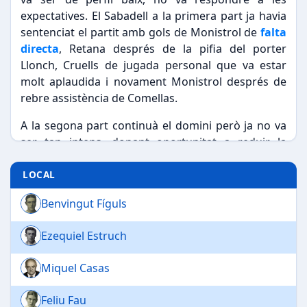
expectatives. El Sabadell a la primera part ja havia
sentenciat el partit amb gols de Monistrol de
falta
directa
, Retana després de la pifia del porter
Llonch, Cruells de jugada personal que va estar
molt aplaudida i novament Monistrol després de
rebre assistència de Comellas.
A la segona part continuà el domini però ja no va
ser tan intens, donant oportunitat a reduir la
distància, primer en un serveid de cantonada i
després mitjançant jugada personal d'Armet. Com
LOCAL
a curiositat cal destacar que
el linier Moix, es va
Benvingut Fíguls
retirar del partit
pel fet que l'àrbitre principal el Sr.
Daví no va atendre els seus senyals. El públic va
Ezequiel Estruch
estar molt callat un cop es guanyava quatre a zero,
però en encaixar dos gols va començar a esverar-
Miquel Casas
se. “El nostre públic és així, patriota i cridaner i la
major part d'ell ignorant de les més elementals
Feliu Fau
regles del futbol” deia la premsa local. Pel Sabadell