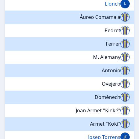
Llonch
L
Áureo Comamala
Pedret
Ferrer
M. Alemany
Antonio
Ovejero
Domènech
Joan Armet "Kinké"
Armet "Koki"
Josep Torrens
JT