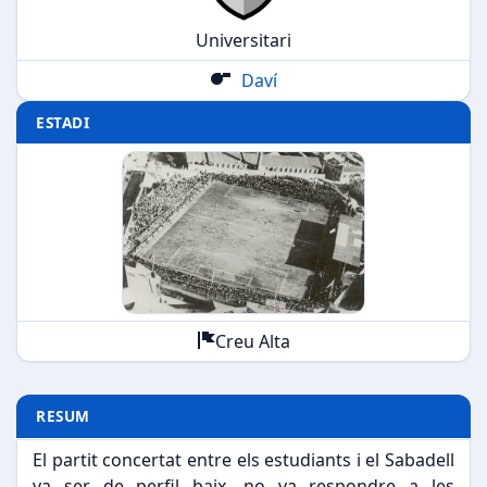
Universitari
Daví
ESTADI
Creu Alta
RESUM
El partit concertat entre els estudiants i el Sabadell
va ser de perfil baix, no va respondre a les