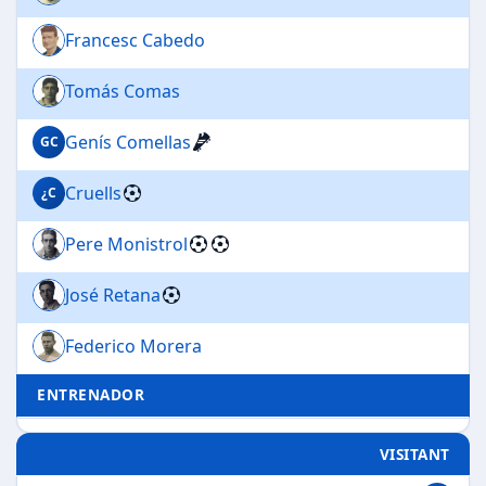
jugaren molt bé Cabedo, Monistrol, Casas i
Francesc Cabedo
Cruells
.
Tomás Comas
Genís Comellas
GC
Cruells
¿C
Pere Monistrol
José Retana
Federico Morera
ENTRENADOR
VISITANT