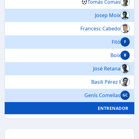
Tomás Comas
Josep Moix
Francesc Cabedo
Fitó
F
Boix
B
José Retana
Basili Pérez l
Genís Comellas
GC
ENTRENADOR