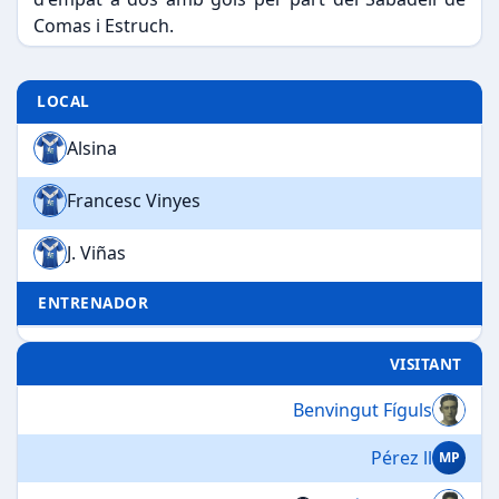
Comas i Estruch.
LOCAL
Alsina
Francesc Vinyes
J. Viñas
ENTRENADOR
VISITANT
Benvingut Fíguls
Pérez ll
MP