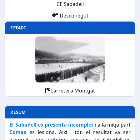
CE Sabadell
Desconegut
ESTADI
Carretera Montgat
RESUM
El Sabadell es presenta incomplet
i a la mitja part
Comas
es lesiona. Així i tot, el resultat va ser
d'empat a dos amb gols per part del Sabadell de