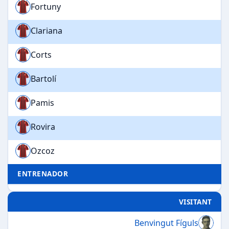
Fortuny
Clariana
Corts
Bartolí
Pamis
Rovira
Ozcoz
ENTRENADOR
VISITANT
Benvingut Fíguls