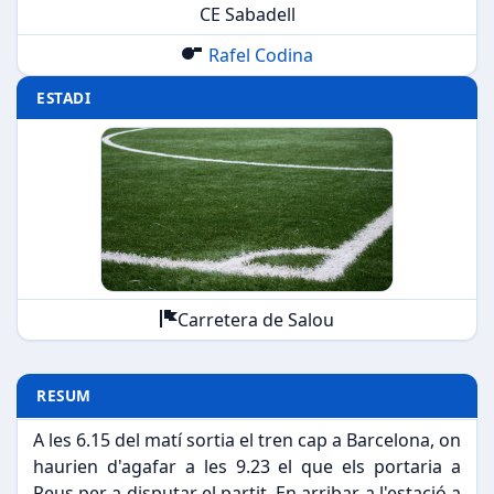
CE Sabadell
Rafel Codina
ESTADI
Carretera de Salou
RESUM
A les 6.15 del matí sortia el tren cap a Barcelona, on
haurien d'agafar a les 9.23 el que els portaria a
Reus per a disputar el partit. En arribar a l'estació a