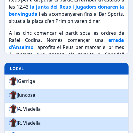
les 12.43
la junta del Reus i jugadors donaren la
benvinguda
i els acompanyaren fins al Bar Sports,
situat a la plaça d'en Prim on varen dinar.
A les cinc començar el partit sota les ordres de
Rafel Codina. Només començar una
errada
d'Anselmo
l'aprofita el Reus per marcar el primer.
A mesura que passen els minuts el Sabadell
domina el joc i mitjançant
Morales
arriba l'empat.
Abans d'arribar al descans i en pocs minuts
LOCAL
Monistrol fa tres gols seguits.
A la segona part el
Garriga
joc va ser força animat, fent tots dos equipa un gol
més. Monistrol va fer el cinquè per part del
Juncosa
Sabadell i Rovira el segon dels reusencs. Després
del partit es va visitar el
casino de Reus
i la junta
A. Viadella
directiva va admetre que el Sabadell era el club
més fort que havia anat mai a Reus.
R. Viadella