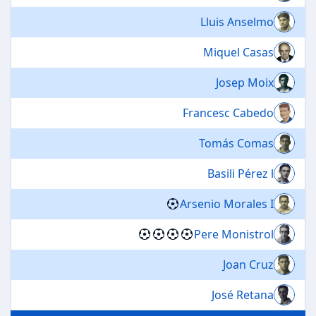
Lluis Anselmo
Miquel Casas
Josep Moix
Francesc Cabedo
Tomás Comas
Basili Pérez l
Arsenio Morales I
Pere Monistrol
Joan Cruz
José Retana