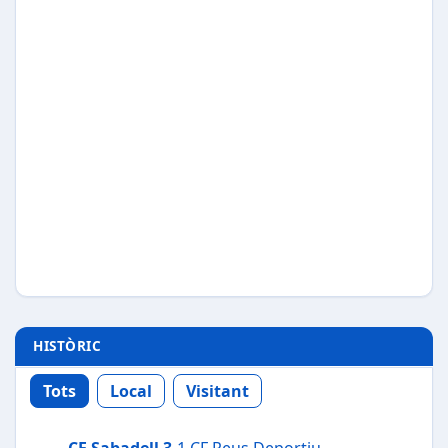
HISTÒRIC
Tots
Local
Visitant