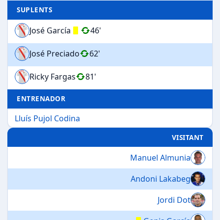
SUPLENTS
José García
46'
José Preciado
62'
Ricky Fargas
81'
ENTRENADOR
Lluís Pujol Codina
VISITANT
Manuel Almunia
Andoni Lakabeg
Jordi Dot