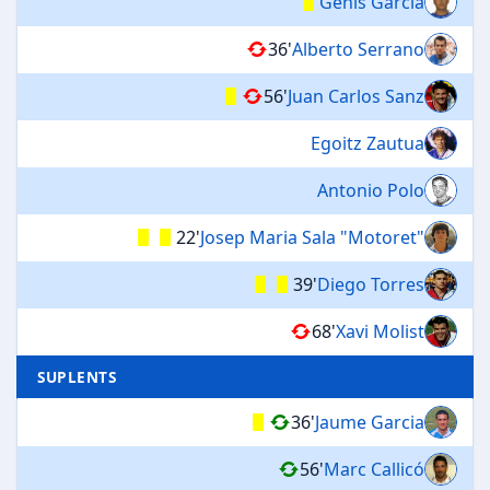
Genis García
36'
Alberto Serrano
56'
Juan Carlos Sanz
Egoitz Zautua
Antonio Polo
22'
Josep Maria Sala "Motoret"
39'
Diego Torres
68'
Xavi Molist
SUPLENTS
36'
Jaume Garcia
56'
Marc Callicó