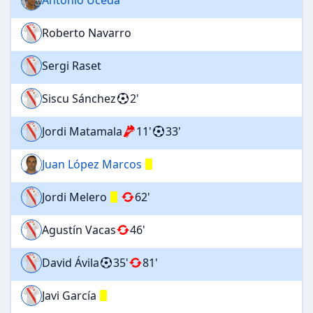
Roberto Navarro
Sergi Raset
Siscu Sánchez
2'
Jordi Matamala
11'
33'
Juan López Marcos
Jordi Melero
62'
Agustín Vacas
46'
David Ávila
35'
81'
Javi García