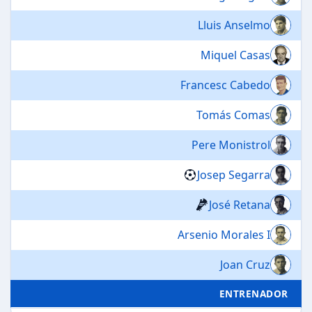
Lluis Anselmo
Miquel Casas
Francesc Cabedo
Tomás Comas
Pere Monistrol
Josep Segarra
José Retana
Arsenio Morales I
Joan Cruz
ENTRENADOR