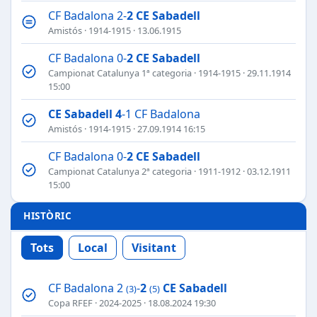
CF Badalona 2-
2
CE Sabadell
Amistós
·
1914-1915
· 13.06.1915
CF Badalona 0-
2
CE Sabadell
Campionat Catalunya 1ª categoria
·
1914-1915
· 29.11.1914
15:00
CE Sabadell
4
-1 CF Badalona
Amistós
·
1914-1915
· 27.09.1914 16:15
CF Badalona 0-
2
CE Sabadell
Campionat Catalunya 2ª categoria
·
1911-1912
· 03.12.1911
15:00
HISTÒRIC
Tots
Local
Visitant
CF Badalona 2
-
2
CE Sabadell
(3)
(5)
Copa RFEF
·
2024-2025
· 18.08.2024 19:30