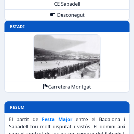
CE Sabadell
Desconegut
ESTADI
Carretera Montgat
RESUM
El partit de
Festa Major
entre el Badalona i
Sabadell fou molt disputat i vistós. El domini així
com el control de joc va ser sempre del Sabadell,