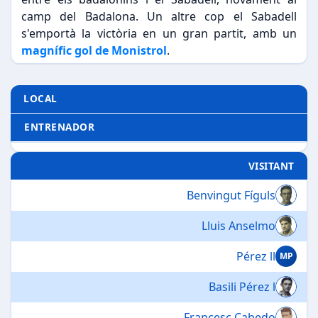
camp del Badalona. Un altre cop el Sabadell
s'emportà la victòria en un gran partit, amb un
magnífic gol de Monistrol
.
LOCAL
ENTRENADOR
VISITANT
Benvingut Fíguls
Lluis Anselmo
Pérez ll
MP
Basili Pérez l
Francesc Cabedo