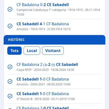
CF Badalona 0-
2
CE Sabadell
Campionat Catalunya 1ª categoria
·
1914-1915
· 29.11.1914
15:00
CE Sabadell
4
-1 CF Badalona
Amistós
·
1914-1915
· 27.09.1914 16:15
HISTÒRIC
Tots
Local
Visitant
CF Badalona 2
-
2
CE Sabadell
(3)
(5)
Copa RFEF
·
2024-2025
· 18.08.2024 19:30
CE Sabadell
1
-0 CF Badalona
Amistós
·
2020-2021
· 09.09.2020 10:00
CE Sabadell
1
-0 CF Badalona
2ª Divisió B
·
2019-2020
· 03.11.2019 17:00
CF Badalona 2-
0
CE Sabadell