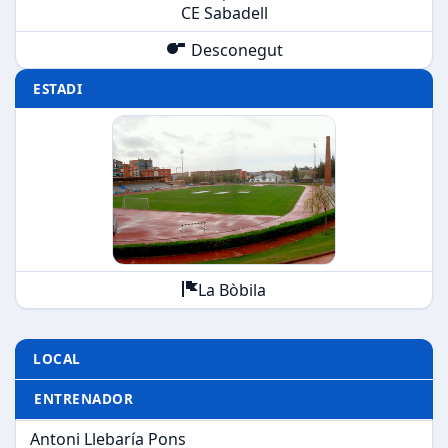
CE Sabadell
Desconegut
ESTADI
La Bòbila
LOCAL
ENTRENADOR
Antoni Llebaría Pons