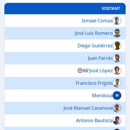
VISITANT
Ismael Comas
José Luis Romero
Diego Gutiérrez
Juan Farrás
66'
José López
Francisco Frigols
Mendoza
M
José Manuel Casanova
Antonio Bautista