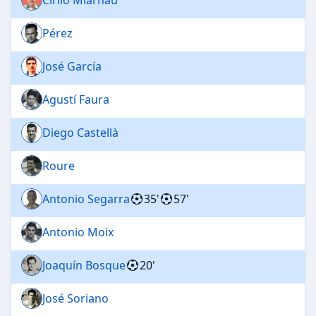
Pérez
José García
Agustí Faura
Diego Castellà
Roure
Antonio Segarra
35'
57'
Antonio Moix
Joaquín Bosque
20'
José Soriano