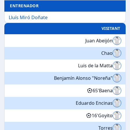
ENTRENADOR
Lluís Miró Doñate
VISITANT
Juan Abeijón
Chao
Luis de la Matta
Benjamín Alonso "Noreña"
65'
Baena
Eduardo Encinas
16'
Goyito
Torres