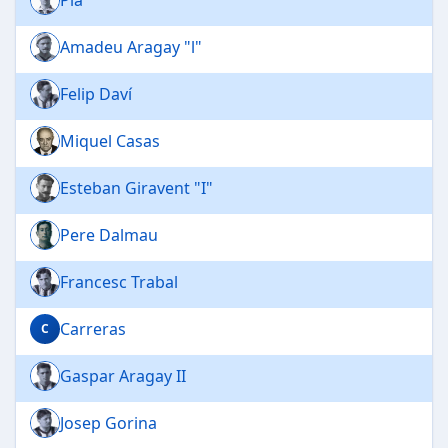
Amadeu Aragay "l"
Felip Daví
Miquel Casas
Esteban Giravent "I"
Pere Dalmau
Francesc Trabal
Carreras
C
Gaspar Aragay II
Josep Gorina