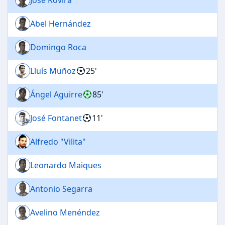
Abel Hernández
Domingo Roca
Lluís Muñoz
25'
Ángel Aguirre
85'
José Fontanet
11'
Alfredo "Vilita"
Leonardo Maiques
Antonio Segarra
Avelino Menéndez