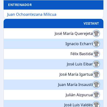
ENTRENADOR
Juan Ochoantezana Milicua
VISITANT
José María Querejeta
Ignacio Echarri
Félix Bastida
José Luis Eibar
José María Igartua
Juan María Insausti
Julián Aizpurua
José Luis Valdés