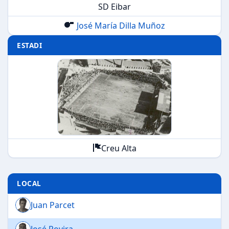
SD Eibar
José María Dilla Muñoz
ESTADI
Creu Alta
LOCAL
Juan Parcet
José Rovira