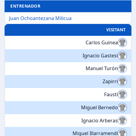
ENTRENADOR
Juan Ochoantezana Milicua
VISITANT
Carlos Guinea
Ignacio Gastesi
Manuel Turón
Zapirri
Fausti
Miguel Bernedo
Ignacio Arberas
Miguel Illarramendi