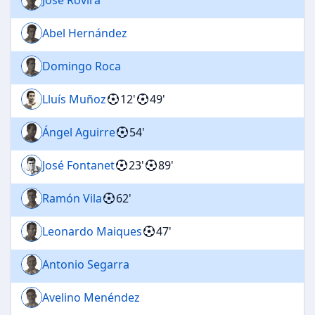
Abel Hernández
Domingo Roca
Lluís Muñoz
12'
49'
Ángel Aguirre
54'
José Fontanet
23'
89'
Ramón Vila
62'
Leonardo Maiques
47'
Antonio Segarra
Avelino Menéndez