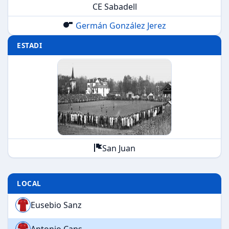
CE Sabadell
Germán González Jerez
ESTADI
San Juan
LOCAL
Eusebio Sanz
Antonio Cans