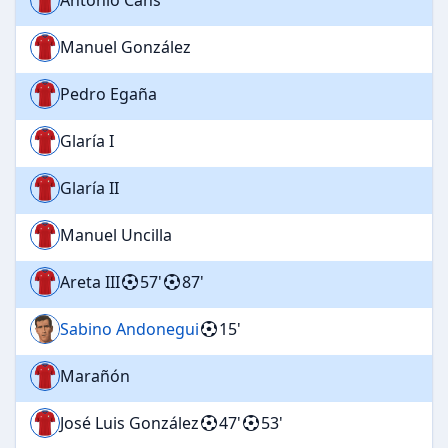
Manuel González
Pedro Egaña
Glaría I
Glaría II
Manuel Uncilla
Areta III
57'
87'
Sabino Andonegui
15'
Marañón
José Luis González
47'
53'