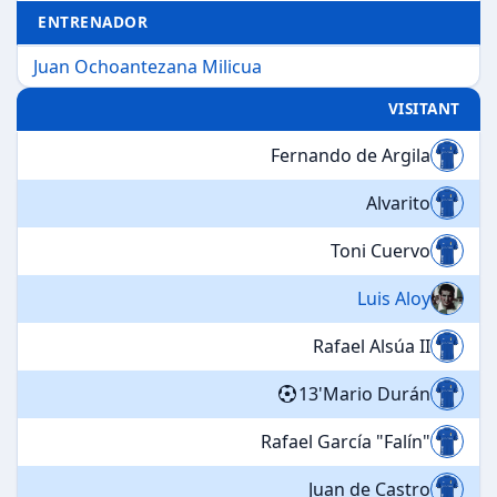
ENTRENADOR
Juan Ochoantezana Milicua
VISITANT
Fernando de Argila
Alvarito
Toni Cuervo
Luis Aloy
Rafael Alsúa II
13'
Mario Durán
Rafael García "Falín"
Juan de Castro