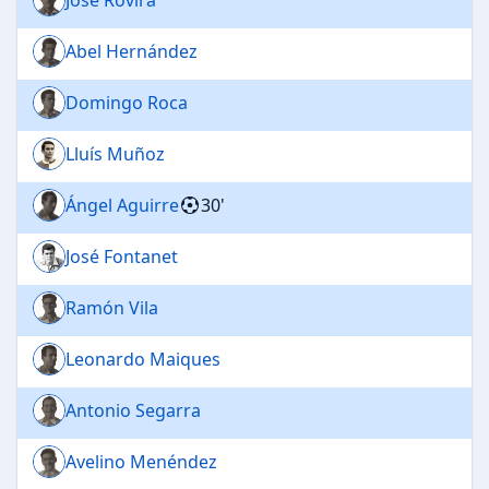
Abel Hernández
Domingo Roca
Lluís Muñoz
Ángel Aguirre
30'
José Fontanet
Ramón Vila
Leonardo Maiques
Antonio Segarra
Avelino Menéndez