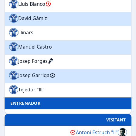
Lluís Blanco
David Gàmiz
Llinars
Manuel Castro
Josep Forgas
Josep Garriga
Tejedor "lll"
ENTRENADOR
VISITANT
Antoni Estruch "ll"