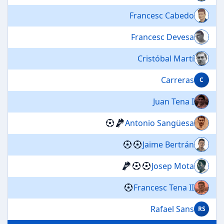
Francesc Cabedo
Francesc Devesa
Cristóbal Martí
Carreras
C
Juan Tena I
Antonio Sangüesa
Jaime Bertrán
Josep Mota
Francesc Tena II
Rafael Sans
RS