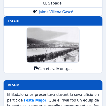
CE Sabadell
Jaime Villena Gascó
ESTADI
Carretera Montgat
RESUM
El Badalona es presentava davant la seva afició en
partit de
Festa Major
. Que el rival fos un equip de
la mateixa categoria assolida recentment va fer