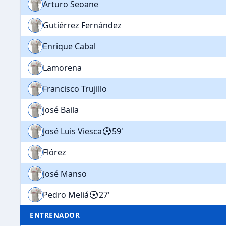
Arturo Seoane
Gutiérrez Fernández
Enrique Cabal
Lamorena
Francisco Trujillo
José Baila
José Luis Viesca
59'
Flórez
José Manso
Pedro Meliá
27'
ENTRENADOR