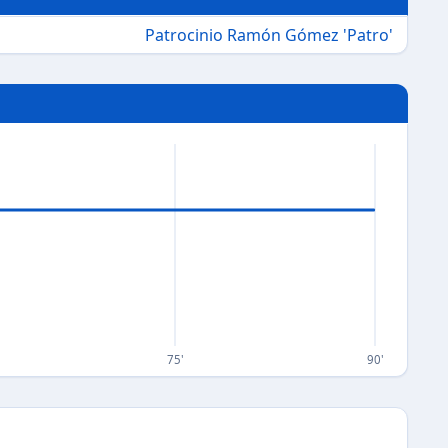
Patrocinio Ramón Gómez 'Patro'
75'
90'