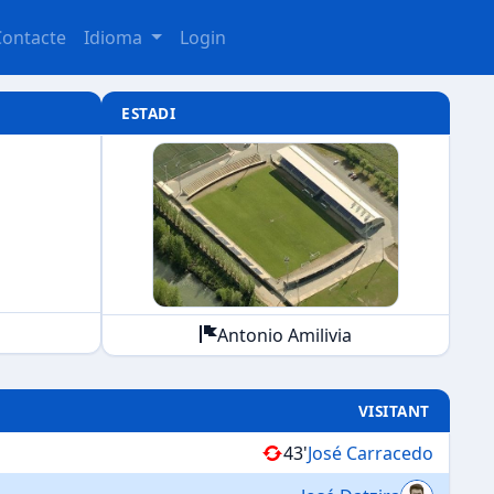
Contacte
Idioma
Login
ESTADI
Antonio Amilivia
VISITANT
43'
José Carracedo