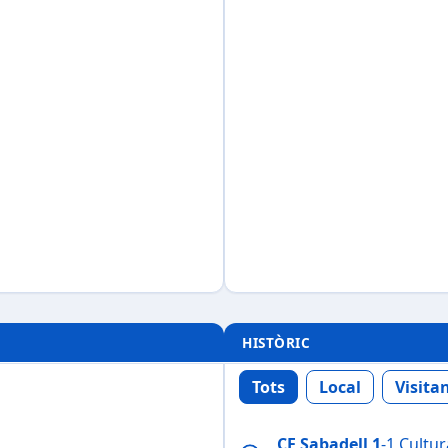
HISTÒRIC
Tots
Local
Visita
CE Sabadell
1
-1 Cultu