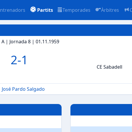
ntrenadors
Partits
Temporades
Àrbitres
ó A | Jornada 8 | 01.11.1959
2
-
1
CE Sabadell
José Pardo Salgado