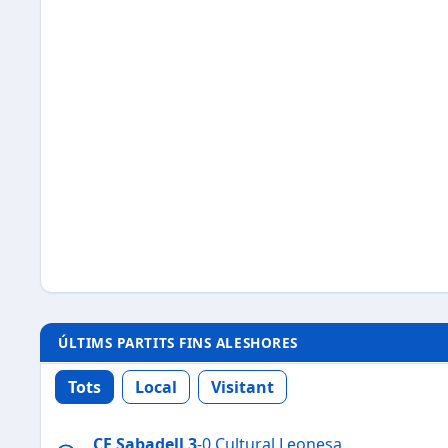
ÚLTIMS PARTITS FINS ALESHORES
Tots
Local
Visitant
CE Sabadell
3
-0 Cultural Leonesa