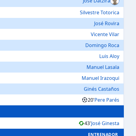
José Datzira
Silvestre Totorica
José Rovira
Vicente Vilar
Domingo Roca
Luis Aloy
Manuel Lasala
Manuel Irazoqui
Ginés Castaños
20'
Pere Parés
43'
José Ginesta
ENTRENADOR