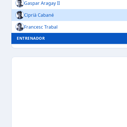
Gaspar Aragay II
Ciprià Cabané
Francesc Trabal
ENTRENADOR