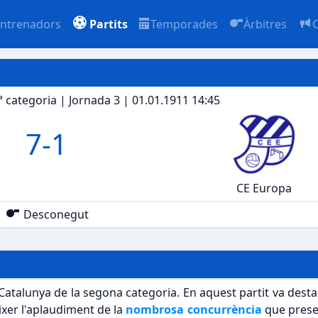
ntrenadors
Partits
Temporades
Àrbitres
 categoria | Jornada 3 | 01.01.1911 14:45
7
-
1
CE Europa
Desconegut
atalunya de la segona categoria. En aquest partit va desta
xer l'aplaudiment de la
nombrosa concurrència
que presen