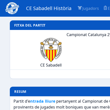
CE Sabadell Història
Jugadors
E
FITXA DEL PARTIT
Campionat Catalunya 2ª
CE Sabadell
RESUM
Partit d'e
ntrada lliure
pertanyent al Campionat de C
provinents de jugades molt boniques que van merèi