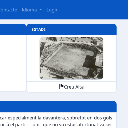
Contacte
Idioma
Login
ESTADI
Creu Alta
car especialment la davantera, sobretot en dos gols
cià el partit. L'únic que no va estar afortunat va ser