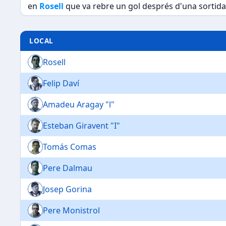
en
Rosell
que va rebre un gol després d'una sortida 
LOCAL
Rosell
Felip Daví
Amadeu Aragay "l"
Esteban Giravent "I"
Tomás Comas
Pere Dalmau
Josep Gorina
Pere Monistrol