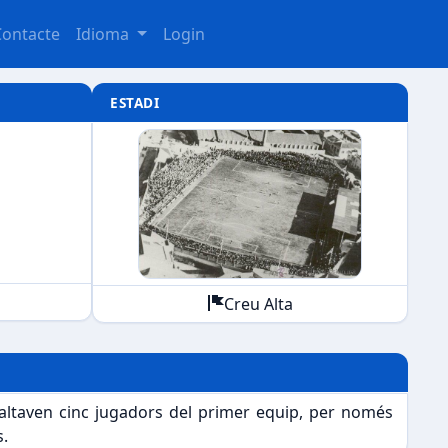
Contacte
Idioma
Login
ESTADI
Creu Alta
 faltaven cinc jugadors del primer equip, per només
s.