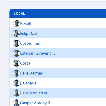
LOCAL
Rosell
Felip Daví
Corominas
Esteban Giravent "I"
Costa
Pere Dalmau
J. Canadell
Pere Monistrol
Gaspar Aragay II