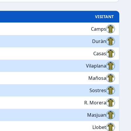
VISITANT
Camps
Duràn
Casas
Vilaplana
Mañosa
Sostres
R. Morera
Masjuan
Llobet