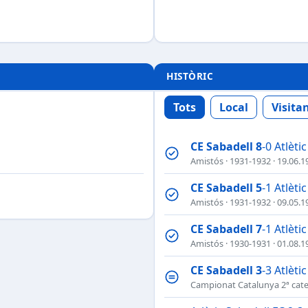
HISTÒRIC
Tots
Local
Visita
CE Sabadell
8
-0 Atlèti
Amistós
·
1931-1932
· 19.06.1
CE Sabadell
5
-1 Atlèti
Amistós
·
1931-1932
· 09.05.1
CE Sabadell
7
-1 Atlèti
Amistós
·
1930-1931
· 01.08.1
CE Sabadell
3
-3 Atlèti
Campionat Catalunya 2ª cat