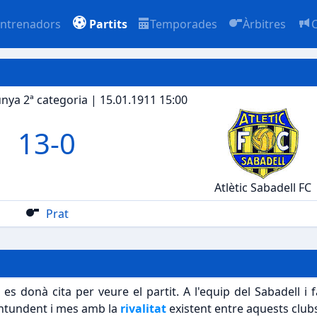
ntrenadors
Partits
Temporades
Àrbitres
ya 2ª categoria | 15.01.1911 15:00
13
-
0
Atlètic Sabadell FC
Prat
es donà cita per veure el partit. A l'equip del Sabadell i
 contundent i mes amb la
rivalitat
existent entre aquests club