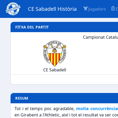
CE Sabadell Història
Jugadors
E
FITXA DEL PARTIT
Campionat Catalun
CE Sabadell
RESUM
Tot i el temps poc agradable,
molta concurrència
en Girabent a l'Athletic, així i tot el resultat va ser