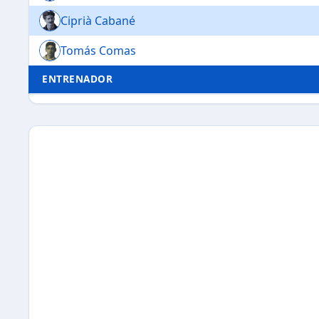
Ciprià Cabané
Tomás Comas
ENTRENADOR