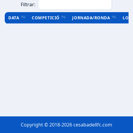
Filtrar:
DATA
COMPETICIÓ
JORNADA/RONDA
LOC
Copyright © 2018-2026 cesabadellfc.com