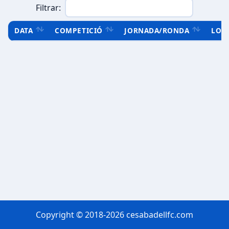
Filtrar:
DATA
COMPETICIÓ
JORNADA/RONDA
LOC
Copyright © 2018-2026 cesabadellfc.com