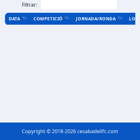
Filtrar:
DATA
COMPETICIÓ
JORNADA/RONDA
LOC
Copyright © 2018-2026 cesabadellfc.com