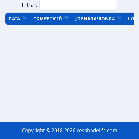
Filtrar:
DATA
COMPETICIÓ
JORNADA/RONDA
LOC
Copyright © 2018-2026 cesabadellfc.com