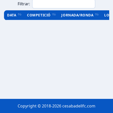
Filtrar:
DATA
COMPETICIÓ
JORNADA/RONDA
LOC
Copyright © 2018-2026 cesabadellfc.com