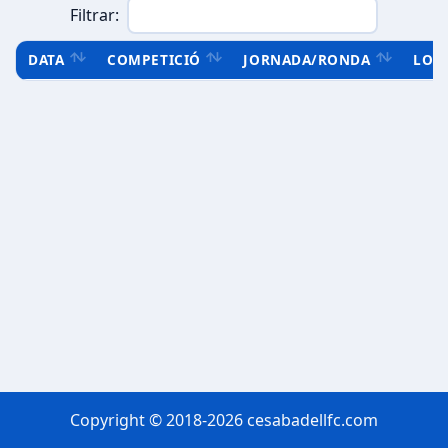
Filtrar:
DATA
COMPETICIÓ
JORNADA/RONDA
LOC
Copyright © 2018-2026 cesabadellfc.com