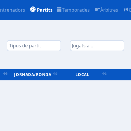
ntrenadors
Partits
Temporades
Àrbitres
JORNADA/RONDA
LOCAL