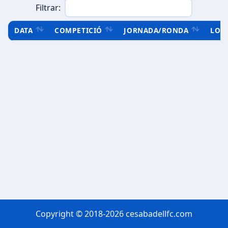
Filtrar:
DATA
COMPETICIÓ
JORNADA/RONDA
LOC
Copyright © 2018-2026 cesabadellfc.com