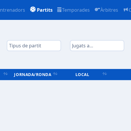
ntrenadors
Partits
Temporades
Àrbitres
JORNADA/RONDA
LOCAL