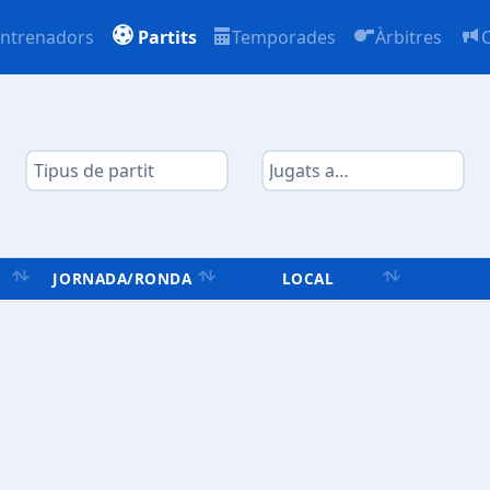
ntrenadors
Partits
Temporades
Àrbitres
JORNADA/RONDA
LOCAL