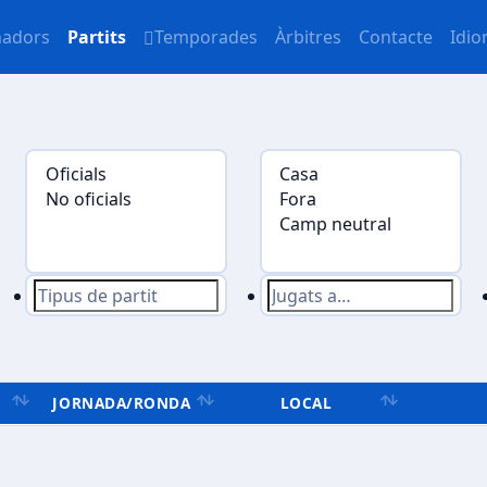
nadors
Partits
Temporades
Àrbitres
Contacte
Idi
JORNADA/RONDA
LOCAL