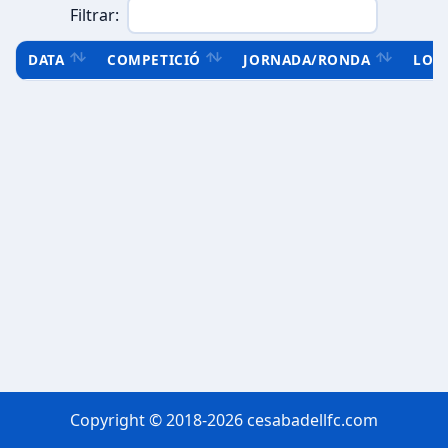
Filtrar:
DATA
COMPETICIÓ
JORNADA/RONDA
LOC
Copyright © 2018-2026 cesabadellfc.com