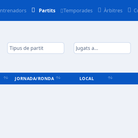
ntrenadors
Partits
Temporades
Àrbitres
C
JORNADA/RONDA
LOCAL