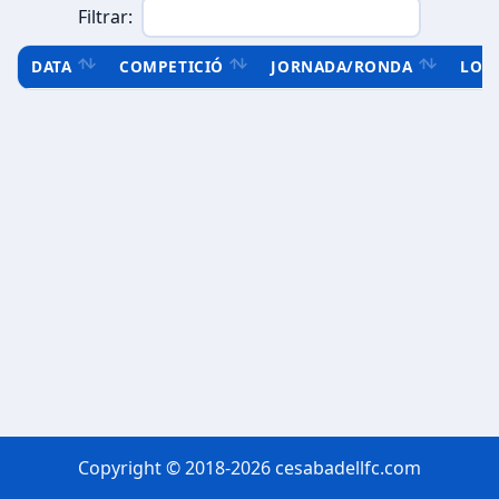
Filtrar:
DATA
COMPETICIÓ
JORNADA/RONDA
LOC
Copyright © 2018-2026 cesabadellfc.com