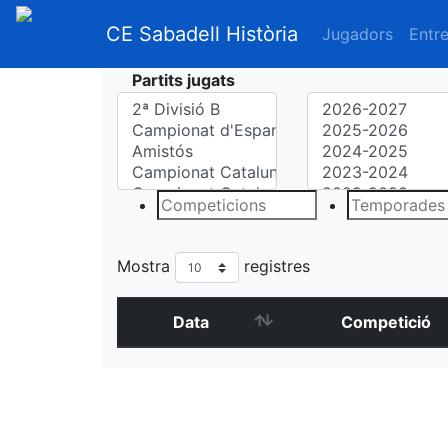
CE Sabadell Història
Jugadors
Entr
Partits jugats
Mostra
registres
Data
Competició