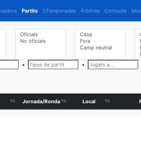
enadors
Partits
Temporades
Àrbitres
Contacte
Idi
Jornada/Ronda
Local