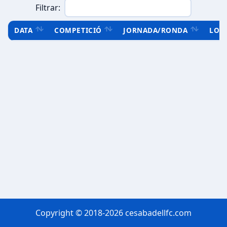
Filtrar:
DATA
COMPETICIÓ
JORNADA/RONDA
LOC
Copyright © 2018-2026 cesabadellfc.com