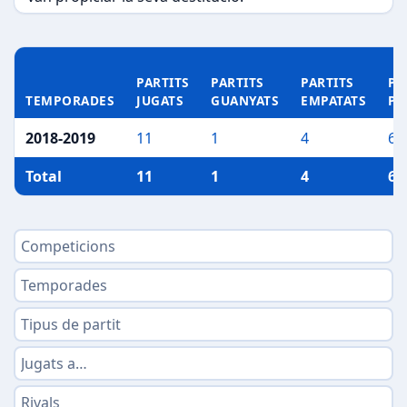
PARTITS
PARTITS
PARTITS
PA
TEMPORADES
JUGATS
GUANYATS
EMPATATS
PE
2018-2019
11
1
4
6
Total
11
1
4
6