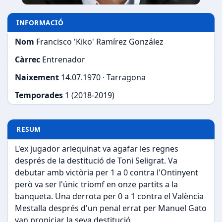
INFORMACIÓ
Nom
Francisco 'Kiko' Ramírez González
Càrrec
Entrenador
Naixement
14.07.1970 · Tarragona
Temporades
1 (2018-2019)
RESUM
L'ex jugador arlequinat va agafar les regnes
després de la destitució de Toni Seligrat. Va
debutar amb victòria per 1 a 0 contra l'Ontinyent
però va ser l'únic triomf en onze partits a la
banqueta. Una derrota per 0 a 1 contra el València
Mestalla després d'un penal errat per Manuel Gato
van propiciar la seva destitució.