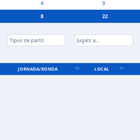
4
9
8
22
JORNADA/RONDA
LOCAL