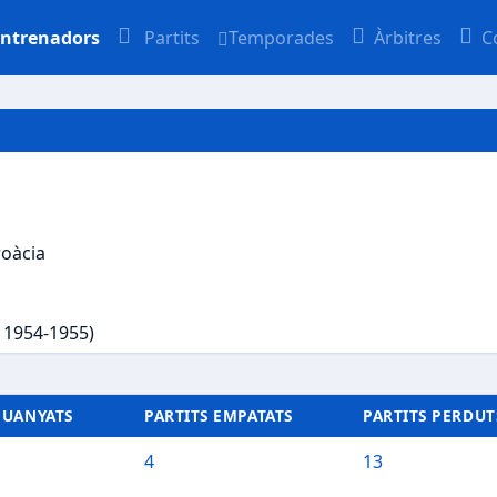
ntrenadors
Partits
Temporades
Àrbitres
C
roàcia
, 1954-1955)
GUANYATS
PARTITS EMPATATS
PARTITS PERDUT
4
13