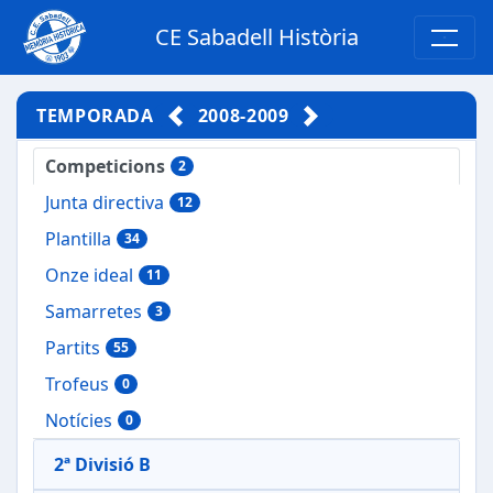
CE Sabadell Història
TEMPORADA
2008-2009
Competicions
2
Junta directiva
12
Plantilla
34
Onze ideal
11
Samarretes
3
Partits
55
Trofeus
0
Notícies
0
2ª Divisió B