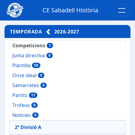
CE Sabadell Història
TEMPORADA
2026-2027
Competicions
1
Junta directiva
6
Plantilla
50
Onze ideal
0
Samarretes
0
Partits
11
Trofeus
0
Notícies
0
2ª Divisió A