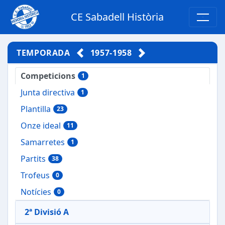
CE Sabadell Història
TEMPORADA
1957-1958
Competicions
1
Junta directiva
1
Plantilla
23
Onze ideal
11
Samarretes
1
Partits
38
Trofeus
0
Notícies
0
2ª Divisió A