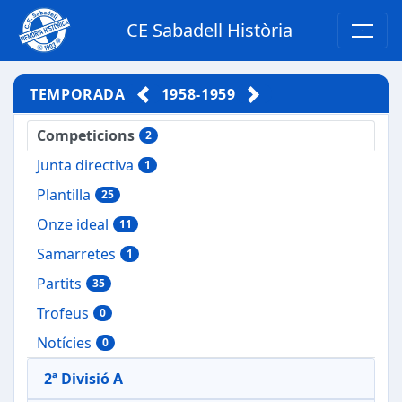
CE Sabadell Història
TEMPORADA
1958-1959
Competicions
2
Junta directiva
1
Plantilla
25
Onze ideal
11
Samarretes
1
Partits
35
Trofeus
0
Notícies
0
2ª Divisió A