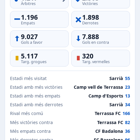
Àrbitres
Victòries
1.196
1.898
Empats
Derrotes
9.027
7.888
Gols a favor
Gols en contra
5.117
320
Targ. grogues
Targ. vermelles
Estadi més visitat
Sarrià
55
Estadi amb més victòries
Camp vell de Terrassa
23
Estadi amb més empats
Camp d'Esports
13
Estadi amb més derrotes
Sarrià
34
Rival més comú
Terrassa FC
166
Més victòries contra
Terrassa FC
82
Més empats contra
CF Badalona
36
Més derrotes contra
FC Barcelona
96