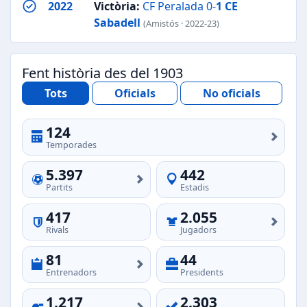
2022
Victòria:
CF Peralada 0-
1
CE
Sabadell
(Amistós · 2022-23)
Fent història des del 1903
Tots
Oficials
No oficials
124
Temporades
5.397
442
Partits
Estadis
417
2.055
Rivals
Jugadors
81
44
Entrenadors
Presidents
1.217
2.303