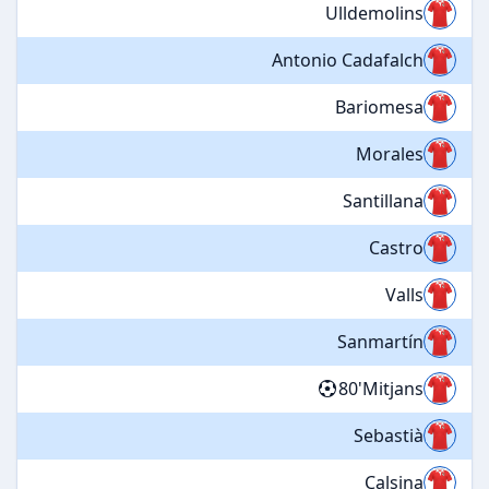
Ulldemolins
Antonio Cadafalch
Bariomesa
Morales
Santillana
Castro
Valls
Sanmartín
80'
Mitjans
Sebastià
Calsina