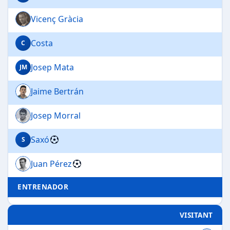
Vicenç Gràcia
Costa
C
Josep Mata
JM
Jaime Bertrán
Josep Morral
Saxó
S
Juan Pérez
ENTRENADOR
VISITANT