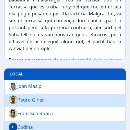
Terrassa que es troba lluny del que fou en el seu
dia, pugui posar en perill la victòria. Malgrat tot, va
ser el Terrassa qui començà dominant el partit i
portant perill a la porteria contrària, per sort pel
Sabadell no es van mostrar gens eficaços, però
d'haver-ne aconseguit algun gol, el partit hauria
canviat per complet.
Passat aquest tram de
desorientació dels primers
minuts
, els locals imposaren el seu joc
aconseguint dos gols gràcies a
Pérez i Saxó
a la
LOCAL
primera part. A deu minuts per la finalització
Joan Masip
Mitjans va fer el dos a un definitiu. Els millors pel
Sabadell foren Saxó, Mata, Gràcia i Codina.
Pedro Giner
Francisco Roura
Codina
C