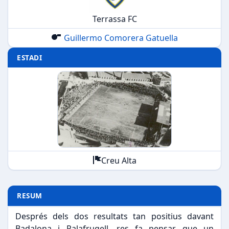
Terrassa FC
Guillermo Comorera Gatuella
ESTADI
Creu Alta
RESUM
Després dels dos resultats tan positius davant
Badalona i Palafrugell, res fa pensar que un