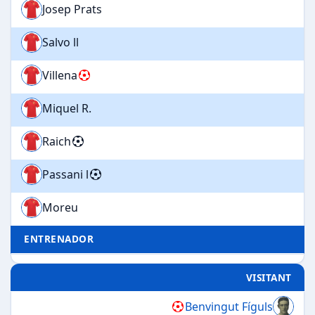
Josep Prats
Salvo ll
Villena
Miquel R.
Raich
Passani l
Moreu
ENTRENADOR
VISITANT
Benvingut Fíguls