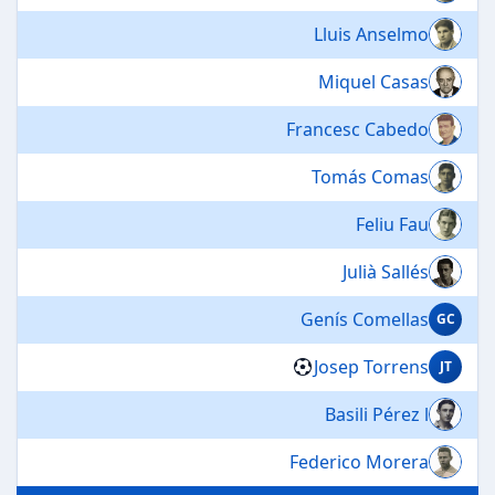
Lluis Anselmo
Miquel Casas
Francesc Cabedo
Tomás Comas
Feliu Fau
Julià Sallés
Genís Comellas
GC
Josep Torrens
JT
Basili Pérez l
Federico Morera