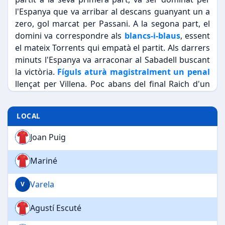
l'Espanya que va arribar al descans guanyant un a
zero, gol marcat per Passani. A la segona part, el
domini va correspondre als
blancs-i-blaus
, essent
el mateix Torrents qui empatà el partit. Als darrers
minuts l'Espanya va arraconar al Sabadell buscant
la victòria.
Fíguls aturà magistralment un penal
llençat per Villena. Poc abans del final Raich d'un
xut potentíssim donà la victòria als espanyols.
LOCAL
Joan Puig
Mariné
Varela
V
Agustí Escuté