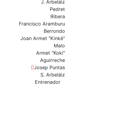
J. Arbeláiz
Pedret
Ribera
Francisco Aramburu
Berrondo
Joan Armet "Kinké"
Malo
Armet "Koki"
Aguirreche
Josep Puntas
S. Arbeláiz
Entrenador