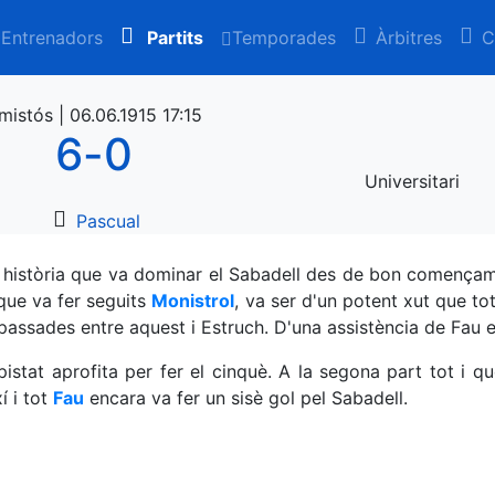
Entrenadors
Partits
Temporades
Àrbitres
C
mistós | 06.06.1915 17:15
6
-
0
Universitari
Pascual
 història que va dominar el Sabadell des de bon començam
 que va fer seguits
Monistrol
, va ser d'un potent xut que to
passades entre aquest i Estruch. D'una assistència de Fau e
istat aprofita per fer el cinquè. A la segona part tot i q
í i tot
Fau
encara va fer un sisè gol pel Sabadell.