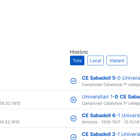
Històric
Tots
Local
Visitant
CE Sabadell
5
-0 Univers
Campionat Catalunya 1ª catego
Universitari 1-
0
CE Saba
28.02.1915
Campionat Catalunya 1ª catego
CE Sabadell
6
-1 Universi
14.02.1915
Amistós
·
1916-1917
· 15.10.19
CE Sabadell
2
-1 Universi