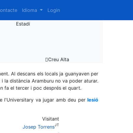
ontacte
Idioma
Login
Estadi
Creu Alta
ent. Al descans els locals ja guanyaven per
t i la distància Aramburu no va poder aturar.
n fa el tercer i poc després el quart.
ue l'Universitary va jugar amb deu per
lesió
Visitant
JT
Josep Torrens