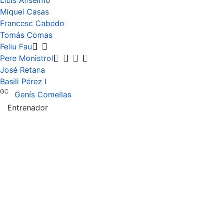
Lluis Anselmo
Miquel Casas
Francesc Cabedo
Tomás Comas
Feliu Fau
Pere Monistrol
José Retana
Basili Pérez l
GC
Genís Comellas
Entrenador