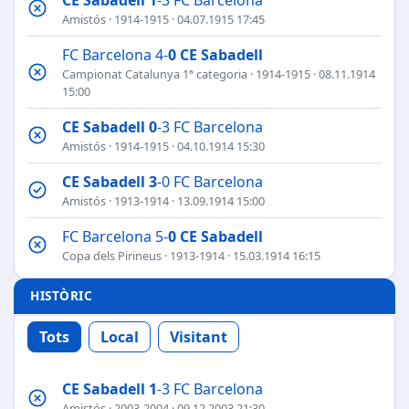
Amistós
·
1914-1915
· 04.07.1915 17:45
FC Barcelona 4-
0
CE Sabadell
Campionat Catalunya 1ª categoria
·
1914-1915
· 08.11.1914
15:00
CE Sabadell
0
-3 FC Barcelona
Amistós
·
1914-1915
· 04.10.1914 15:30
CE Sabadell
3
-0 FC Barcelona
Amistós
·
1913-1914
· 13.09.1914 15:00
FC Barcelona 5-
0
CE Sabadell
Copa dels Pirineus
·
1913-1914
· 15.03.1914 16:15
HISTÒRIC
Tots
Local
Visitant
CE Sabadell
1
-3 FC Barcelona
Amistós
·
2003-2004
· 09.12.2003 21:30