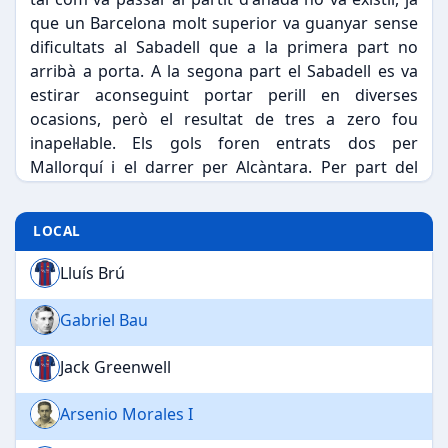
que un Barcelona molt superior va guanyar sense
dificultats al Sabadell que a la primera part no
arribà a porta. A la segona part el Sabadell es va
estirar aconseguint portar perill en diverses
ocasions, però el resultat de tres a zero fou
inapel·lable. Els gols foren entrats dos per
Mallorquí i el darrer per Alcàntara. Per part del
Sabadell van jugar un
bon partit Fíguls, Cabedo,
Anselmo i Monistrol
.
LOCAL
Lluís Brú
Gabriel Bau
Jack Greenwell
Arsenio Morales I