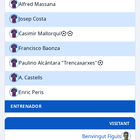
Alfred Massana
Josep Costa
Casimir Mallorquí
Francisco Baonza
Paulino Alcántara "Trencaxarxes"
A. Castells
Enric Peris
ENTRENADOR
VISITANT
Benvingut Fíguls