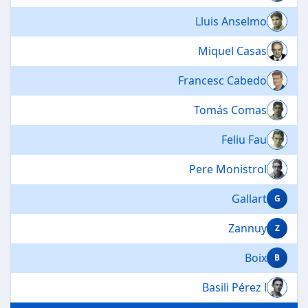
Lluis Anselmo
Miquel Casas
Francesc Cabedo
Tomás Comas
Feliu Fau
Pere Monistrol
Gallart
G
Zannuy
Z
Boix
B
Basili Pérez l