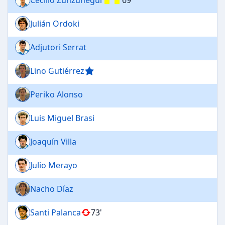
Julián Ordoki
Adjutori Serrat
Lino Gutiérrez
Periko Alonso
Luis Miguel Brasi
Joaquín Villa
Julio Merayo
Nacho Díaz
Santi Palanca
73'