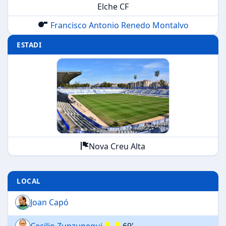
Elche CF
Francisco Antonio Renedo Montalvo
ESTADI
Nova Creu Alta
LOCAL
Joan Capó
Cecilio Zunzunegui
69'