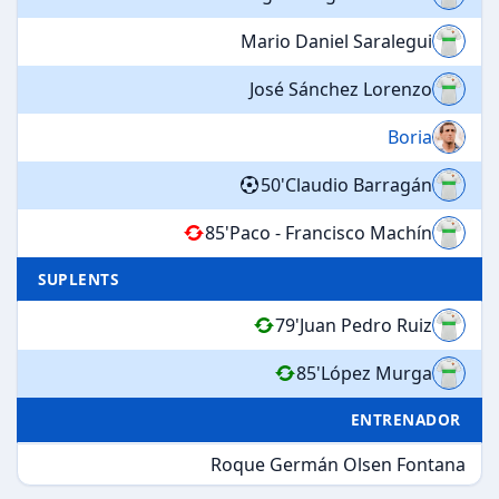
Mario Daniel Saralegui
José Sánchez Lorenzo
Boria
50'
Claudio Barragán
85'
Paco - Francisco Machín
SUPLENTS
79'
Juan Pedro Ruiz
85'
López Murga
ENTRENADOR
Roque Germán Olsen Fontana