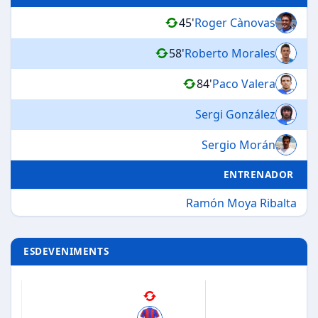
45'
Roger Cànovas
58'
Roberto Morales
84'
Paco Valera
Sergi González
Sergio Morán
ENTRENADOR
Ramón Moya Ribalta
ESDEVENIMENTS