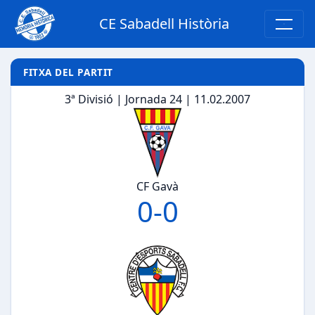
CE Sabadell Història
FITXA DEL PARTIT
3ª Divisió | Jornada 24 | 11.02.2007
CF Gavà
0
-
0