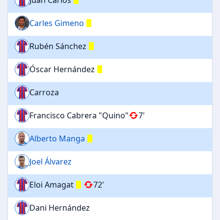
Carles Gimeno
Rubén Sánchez
Óscar Hernández
Carroza
Francisco Cabrera "Quino"
7'
Alberto Manga
Joel Álvarez
Eloi Amagat
72'
Dani Hernández