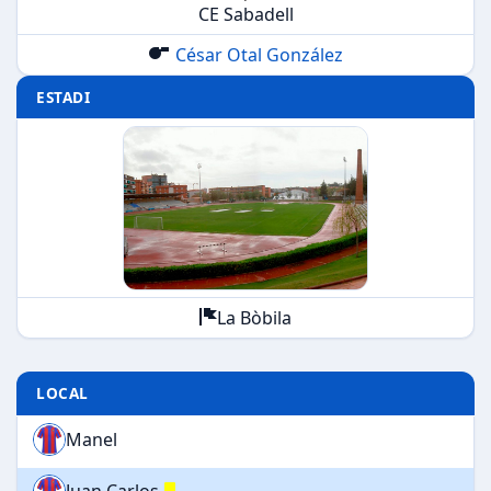
CE Sabadell
César Otal González
ESTADI
La Bòbila
LOCAL
Manel
Juan Carlos