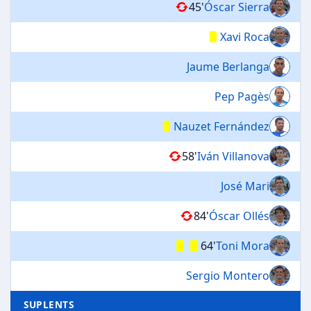
45'
Óscar Sierra
Xavi Roca
Jaume Berlanga
Pep Pagès
Nauzet Fernández
58'
Iván Villanova
José Mari
84'
Óscar Ollés
64'
Toni Mora
Sergio Montero
SUPLENTS