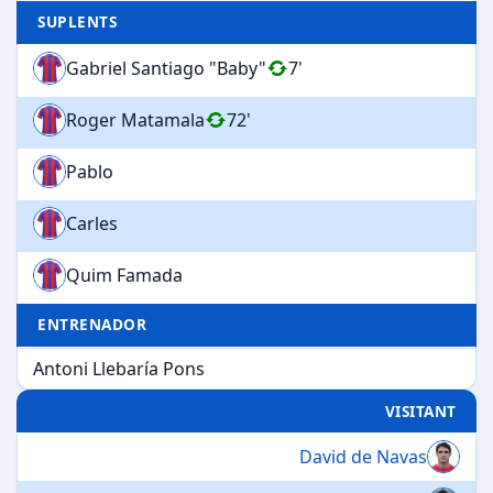
SUPLENTS
Gabriel Santiago "Baby"
7'
Roger Matamala
72'
Pablo
Carles
Quim Famada
ENTRENADOR
Antoni Llebaría Pons
VISITANT
David de Navas